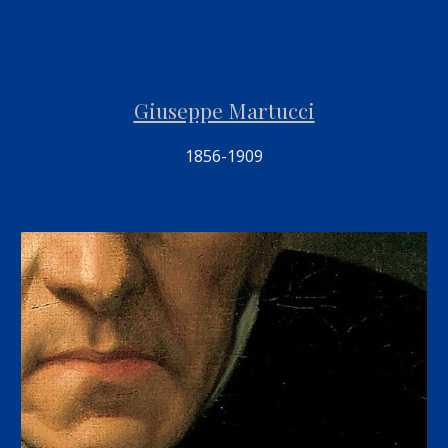
Giuseppe Martucci
18
56
-19
09