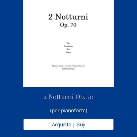
2 
Notturn
i
 Op. 70
(per 
pianoforte
)
Acquista | Buy