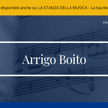
no disponibili anche su: LA STANZA DELLA MUSICA - La tua lib
ip to main content
Skip to navigat
Ho
Arrigo Boito