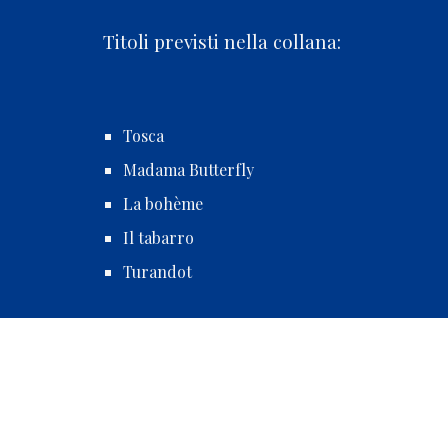
T
itoli
previsti n
ella collana:
Tosca
Madama Butterfly
La bohème
Il tabarro
Turandot