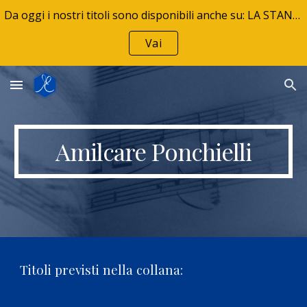
Da oggi i nostri titoli sono disponibili anche su: LA STANZA DELLA MUSICA - La tua libreria musicale
Skip to main content
Skip to navigation
Vai
Amilcare Ponchielli
Titoli previsti nella collana: